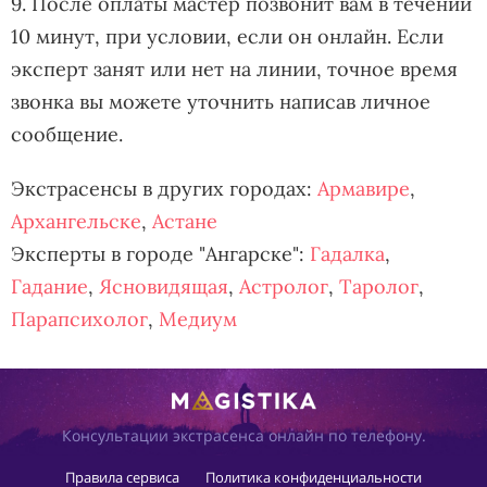
9. После оплаты мастер позвонит вам в течении
10 минут, при условии, если он онлайн. Если
эксперт занят или нет на линии, точное время
звонка вы можете уточнить написав личное
сообщение.
Экстрасенсы в других городах:
Армавире
,
Архангельске
,
Астане
Эксперты в городе "Ангарске":
Гадалка
,
Гадание
,
Ясновидящая
,
Астролог
,
Таролог
,
Парапсихолог
,
Медиум
Консультации экстрасенса онлайн по телефону.
Правила сервиса
Политика конфиденциальности