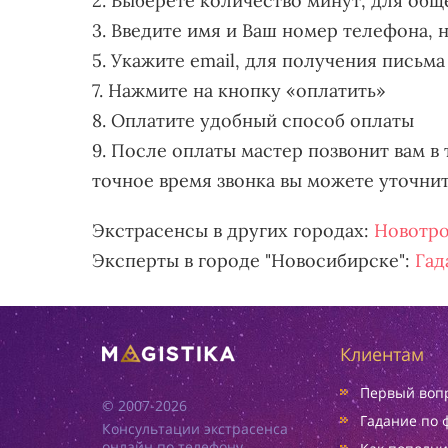
2. Выберете количество минут, для общ
3. Введите имя и Ваш номер телефона, 
5. Укажите email, для получения письма
7. Нажмите на кнопку «оплатить»
8. Оплатите удобный способ оплаты
9. После оплаты мастер позвонит вам в 
точное время звонка вы можете уточни
Экстрасенсы в других городах:
Новотр
Эксперты в городе "Новосибирске":
Гад
Клиентам
Первый вопр
© 2007-2026
Гадание по 
Консультации экстрасенса
онлайн по телефону.