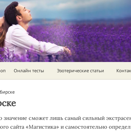
коп
Онлайн тесты
Эзотерические статьи
Конта
бирске
рске
го значение сможет лишь самый сильный экстрасе
го сайта «Магистика» и самостоятельно определи