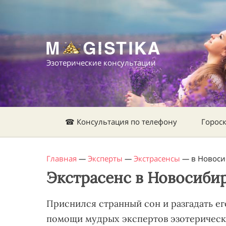
Эзотерические консультации
☎ Консультация по телефону
Горос
Главная
—
Эксперты
—
Экстрасенсы
—
в Новоси
Экстрасенс в Новосиби
Приснился странный сон и разгадать е
помощи мудрых экспертов эзотерическо