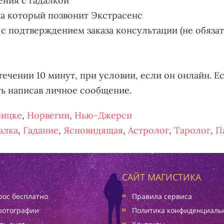
ения с гадалкой
на который позвонит Экстрасенс
 с подтверждением заказа консультации (не обяза
течении 10 минут, при условии, если он онлайн. Ес
ть написав личное сообщение.
оицке
,
Норвегии
,
Нью-Джерси
алка
,
Гадание
,
Ясновидящая
,
Астролог
,
Таролог
,
П
САЙТ МАГИСТИКА
ос бесплатно
Правила сервиса
фотографии
Политика конфиденциаль