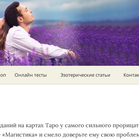
коп
Онлайн тесты
Эзотерические статьи
Конта
аданий на картах Таро у самого сильного прориц
те «Магистика» и смело доверьте ему свою пробле