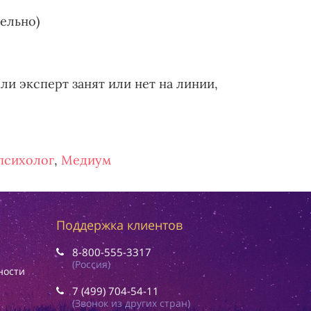
тельно)
ли эксперт занят или нет на линии,
психолог
,
Медиум
Поддержка клиентов
8-800-555-3317
(Россия)
ности
7 (499) 704-54-11
(Звонок из других стран)