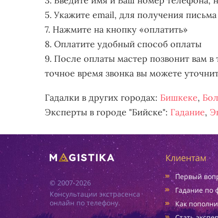
3. Введите имя и Ваш номер телефона, 
5. Укажите email, для получения письма
7. Нажмите на кнопку «оплатить»
8. Оплатите удобный способ оплаты
9. После оплаты мастер позвонит вам в 
точное время звонка вы можете уточни
Гадалки в других городах:
Бишкеке
,
Бол
Эксперты в городе "Бийске":
Гадание
,
Э
Клиентам
Первый вопр
© 2007-2026
Гадание по 
Консультации экстрасенса
онлайн по телефону.
Как пополни
Стать экспе