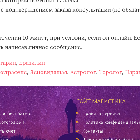
на который позвонит Гадалка
 с подтверждением заказа консультации (не обяза
течении 10 минут, при условии, если он онлайн. Ес
ть написав личное сообщение.
гарии
,
Бразилии
кстрасенс
,
Ясновидящая
,
Астролог
,
Таролог
,
Пара
САЙТ МАГИСТИКА
ос бесплатно
Правила сервиса
фотографии
Политика конфиденциаль
ть счет
Контакты
ртом
Работа для копирайтера