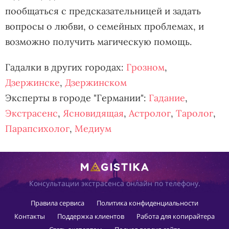
пообщаться с предсказательницей и задать
вопросы о любви, о семейных проблемах, и
возможно получить магическую помощь.
Гадалки в других городах:
Грозном
,
Дзержинске
,
Дзержинском
Эксперты в городе "Германии":
Гадание
,
Экстрасенс
,
Ясновидящая
,
Астролог
,
Таролог
,
Парапсихолог
,
Медиум
Консультации экстрасенса онлайн по телефону.
Правила сервиса
Политика конфиденциальности
Контакты
Поддержка клиентов
Работа для копирайтера