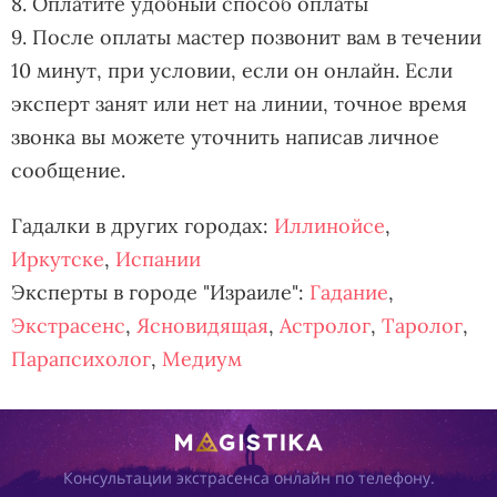
8. Оплатите удобный способ оплаты
9. После оплаты мастер позвонит вам в течении
10 минут, при условии, если он онлайн. Если
эксперт занят или нет на линии, точное время
звонка вы можете уточнить написав личное
сообщение.
Гадалки в других городах:
Иллинойсе
,
Иркутске
,
Испании
Эксперты в городе "Израиле":
Гадание
,
Экстрасенс
,
Ясновидящая
,
Астролог
,
Таролог
,
Парапсихолог
,
Медиум
Консультации экстрасенса онлайн по телефону.