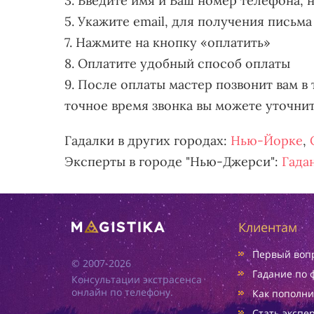
3. Введите имя и Ваш номер телефона, 
5. Укажите email, для получения письма
7. Нажмите на кнопку «оплатить»
8. Оплатите удобный способ оплаты
9. После оплаты мастер позвонит вам в 
точное время звонка вы можете уточни
Гадалки в других городах:
Нью-Йорке
,
Эксперты в городе "Нью-Джерси":
Гада
Клиентам
Первый вопр
© 2007-2026
Гадание по 
Консультации экстрасенса
онлайн по телефону.
Как пополни
Стать экспе