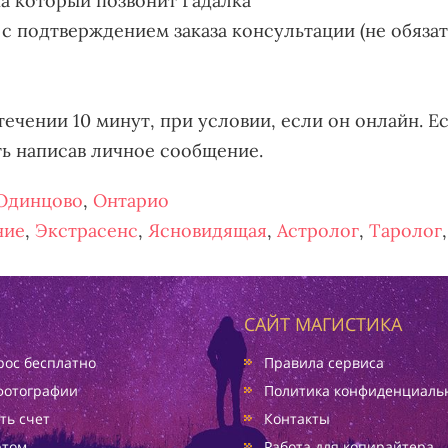
на который позвонит Гадалка
 с подтверждением заказа консультации (не обяза
течении 10 минут, при условии, если он онлайн. Ес
ть написав личное сообщение.
Одинцово
,
Онтарио
ние
,
Экстрасенс
,
Ясновидящая
,
Астролог
,
Таролог
САЙТ МАГИСТИКА
ос бесплатно
Правила сервиса
фотографии
Политика конфиденциаль
ть счет
Контакты
ртом
Работа для копирайтера