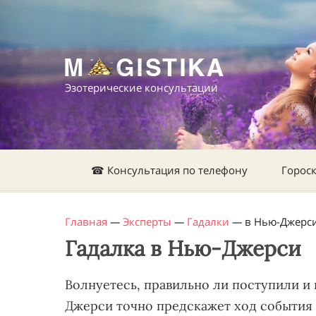
Эзотерические консультации
☎ Консультация по телефону
Горос
Главная
—
Эксперты
—
Гадалки
—
в Нью-Джерс
Гадалка в Нью-Джерси
Волнуетесь, правильно ли поступили и 
Джерси точно предскажет ход события 