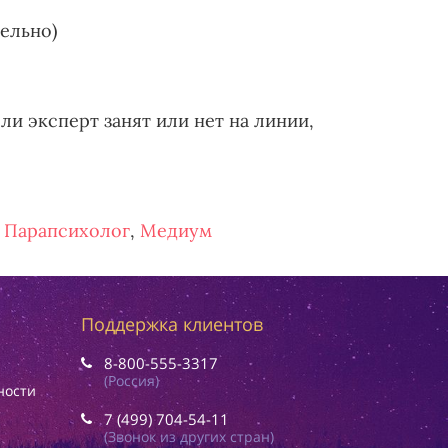
тельно)
ли эксперт занят или нет на линии,
,
Парапсихолог
,
Медиум
Поддержка клиентов
8-800-555-3317
(Россия)
ности
7 (499) 704-54-11
(Звонок из других стран)