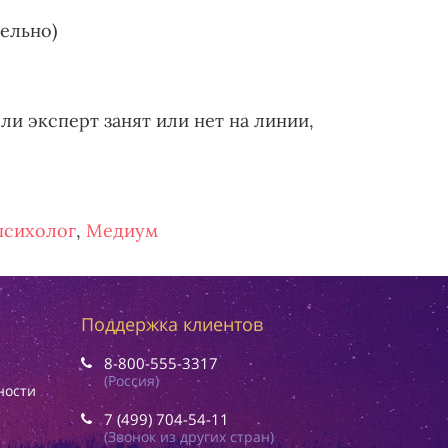
тельно)
ли эксперт занят или нет на линии,
психолог
,
Медиум
Поддержка клиентов
8-800-555-3317
(Россия)
ности
7 (499) 704-54-11
(Звонок из других стран)