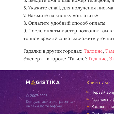
3. Введите имя и Ваш номер телефона, 
5. Укажите email, для получения письма
7. Нажмите на кнопку «оплатить»
8. Оплатите удобный способ оплаты
9. После оплаты мастер позвонит вам в 
точное время звонка вы можете уточни
Гадалки в других городах:
Таллине
,
Там
Эксперты в городе "Тагиле":
Гадание
,
Э
Клиентам
Первый вопр
© 2007-2026
Гадание по 
Консультации экстрасенса
онлайн по телефону.
Как пополни
Стать экспе