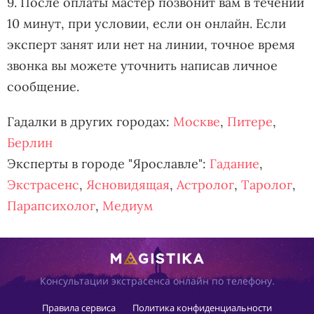
9. После оплаты мастер позвонит вам в течении
10 минут, при условии, если он онлайн. Если
эксперт занят или нет на линии, точное время
звонка вы можете уточнить написав личное
сообщение.
Гадалки в других городах:
Москве
,
Питере
,
Берлин
Эксперты в городе "Ярославле":
Гадание
,
Экстрасенс
,
Ясновидящая
,
Астролог
,
Таролог
,
Парапсихолог
,
Медиум
Консультации экстрасенса онлайн по телефону.
Правила сервиса
Политика конфиденциальности