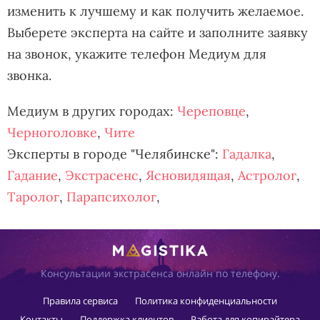
изменить к лучшему и как получить желаемое.
Выберете эксперта на сайте и заполните заявку
на звонок, укажите телефон Медиум для
звонка.
Медиум в других городах:
Череповце
,
Черноголовке
,
Чите
Эксперты в городе "Челябинске":
Гадалка
,
Гадание
,
Экстрасенс
,
Ясновидящая
,
Астролог
,
Таролог
,
Парапсихолог
,
Консультации экстрасенса онлайн по телефону.
Правила сервиса
Политика конфиденциальности
Контакты
Поддержка клиентов
Работа для копирайтера