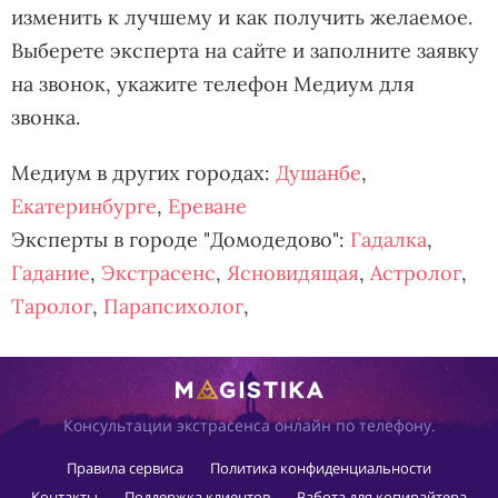
изменить к лучшему и как получить желаемое.
Выберете эксперта на сайте и заполните заявку
на звонок, укажите телефон Медиум для
звонка.
Медиум в других городах:
Душанбе
,
Екатеринбурге
,
Ереване
Эксперты в городе "Домодедово":
Гадалка
,
Гадание
,
Экстрасенс
,
Ясновидящая
,
Астролог
,
Таролог
,
Парапсихолог
,
Консультации экстрасенса онлайн по телефону.
Правила сервиса
Политика конфиденциальности
Контакты
Поддержка клиентов
Работа для копирайтера