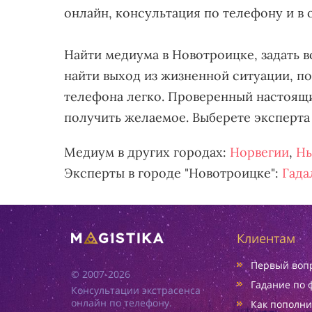
онлайн, консультация по телефону и в 
Найти медиума в Новотроицке, задать в
найти выход из жизненной ситуации, п
телефона легко. Проверенный настоящи
получить желаемое. Выберете эксперта 
Медиум в других городах:
Норвегии
,
Нь
Эксперты в городе "Новотроицке":
Гада
Клиентам
Первый вопр
© 2007-2026
Гадание по 
Консультации экстрасенса
онлайн по телефону.
Как пополни