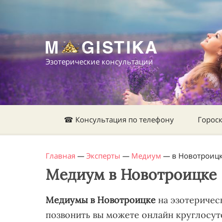
Эзотерические консультации
☎ Консультация по телефону
Горос
Главная
—
Эксперты
—
Медиум
—
в Новотроиц
Медиум в Новотроицке
Медиумы в Новотроицке
на эзотерическ
позвонить вы можете онлайн круглосут