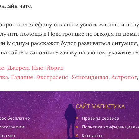
онлайн чате.
опрос по телефону онлайн и узнать мнение и пол
олучить помощь в Новотроицке не выходя из дома
й Медиум расскажет будет развиваться ситуация,
на сайте и заполните заявку на звонок, укажите т
ю-Джерси
,
Нью-Йорке
лка
,
Гадание
,
Экстрасенс
,
Ясновидящая
,
Астролог
САЙТ МАГИСТИКА
ос бесплатно
Правила сервиса
фотографии
Политика конфиденциаль
ть счет
Контакты