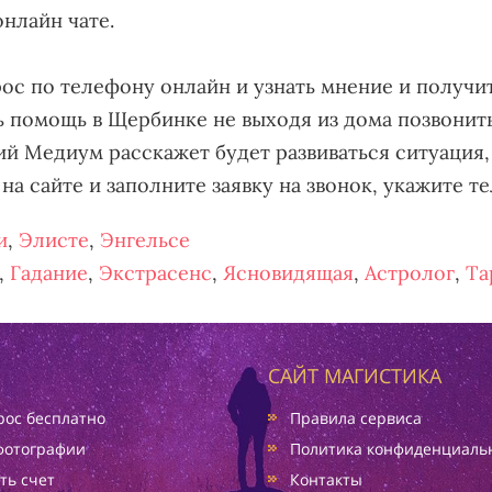
онлайн чате.
ос по телефону онлайн и узнать мнение и получи
ь помощь в Щербинке не выходя из дома позвонит
й Медиум расскажет будет развиваться ситуация,
на сайте и заполните заявку на звонок, укажите т
и
,
Элисте
,
Энгельсе
,
Гадание
,
Экстрасенс
,
Ясновидящая
,
Астролог
,
Та
САЙТ МАГИСТИКА
ос бесплатно
Правила сервиса
фотографии
Политика конфиденциаль
ть счет
Контакты