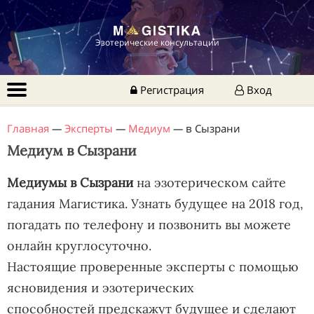
Эзотерические консультации
Регистрация
Вход
Главная
—
Эксперты
—
Медиум
—
в Сызрани
Медиум в Сызрани
Медиумы в Сызрани
на эзотерическом сайте
гадания Магистика. Узнать будущее на 2018 год,
погадать по телефону и позвонить вы можете
онлайн круглосуточно.
Настоящие проверенные эксперты с помощью
ясновидения и эзотерических
способностей предскажут будущее и сделают