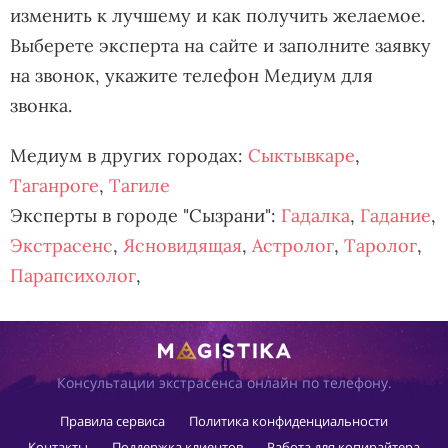
изменить к лучшему и как получить желаемое.
Выберете эксперта на сайте и заполните заявку
на звонок, укажите телефон Медиум для
звонка.
Медиум в других городах:
Сыктывкаре
,
Таганроге
,
Тагиле
Эксперты в городе "Сызрани":
Гадалка
,
Гадание
,
Экстрасенс
,
Ясновидящая
,
Астролог
,
Таролог
,
Парапсихолог
,
Консультации экстрасенса онлайн по телефону.
Правила сервиса
Политика конфиденциальности
Контакты
Поддержка клиентов
Работа для копирайтера