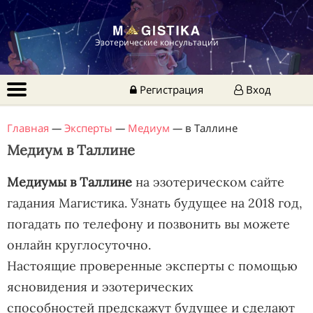
Эзотерические консультации
Регистрация
Вход
Главная
—
Эксперты
—
Медиум
—
в Таллине
Медиум в Таллине
Медиумы в Таллине
на эзотерическом сайте
гадания Магистика. Узнать будущее на 2018 год,
погадать по телефону и позвонить вы можете
онлайн круглосуточно.
Настоящие проверенные эксперты с помощью
ясновидения и эзотерических
способностей предскажут будущее и сделают