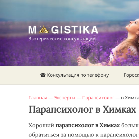
Эзотерические консультации
☎ Консультация по телефону
Горос
Главная
—
Эксперты
—
Парапсихолог
—
в Химк
Парапсихолог в Химках
Хороший
парапсихолог в Химках
большя
обратиться за помощью к парапсихологу