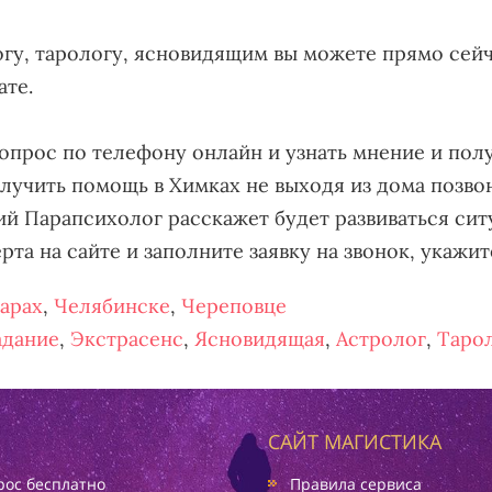
огу, тарологу, ясновидящим вы можете прямо сейч
ате.
вопрос по телефону онлайн и узнать мнение и пол
олучить помощь в Химках не выходя из дома позв
й Парапсихолог расскажет будет развиваться сит
рта на сайте и заполните заявку на звонок, укажи
арах
,
Челябинске
,
Череповце
адание
,
Экстрасенс
,
Ясновидящая
,
Астролог
,
Таро
САЙТ МАГИСТИКА
ос бесплатно
Правила сервиса