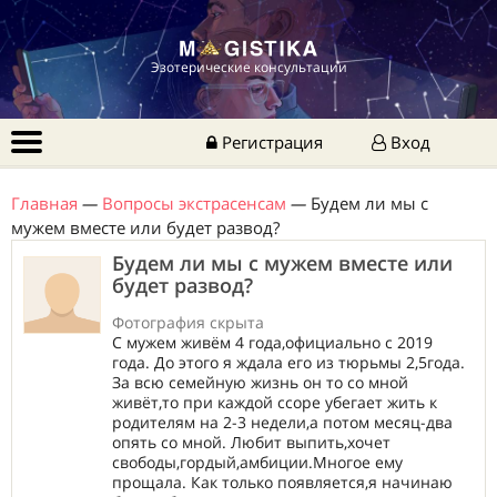
Эзотерические консультации
Регистрация
Вход
Главная
—
Вопросы экстрасенсам
—
Будем ли мы с
мужем вместе или будет развод?
Будем ли мы с мужем вместе или
будет развод?
Фотография скрыта
С мужем живём 4 года,официально с 2019
года. До этого я ждала его из тюрьмы 2,5года.
За всю семейную жизнь он то со мной
живёт,то при каждой ссоре убегает жить к
родителям на 2-3 недели,а потом месяц-два
опять со мной. Любит выпить,хочет
свободы,гордый,амбиции.Многое ему
прощала. Как только появляется,я начинаю