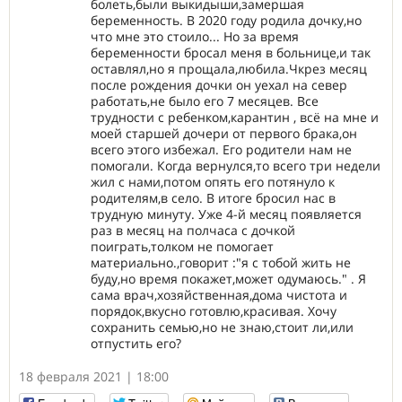
болеть,были выкидыши,замершая
беременность. В 2020 году родила дочку,но
что мне это стоило... Но за время
беременности бросал меня в больнице,и так
оставлял,но я прощала,любила.Чкрез месяц
после рождения дочки он уехал на север
работать,не было его 7 месяцев. Все
трудности с ребенком,карантин , всё на мне и
моей старшей дочери от первого брака,он
всего этого избежал. Его родители нам не
помогали. Когда вернулся,то всего три недели
жил с нами,потом опять его потянуло к
родителям,в село. В итоге бросил нас в
трудную минуту. Уже 4-й месяц появляется
раз в месяц на полчаса с дочкой
поиграть,толком не помогает
материально.,говорит :"я с тобой жить не
буду,но время покажет,может одумаюсь." . Я
сама врач,хозяйственная,дома чистота и
порядок,вкусно готовлю,красивая. Хочу
сохранить семью,но не знаю,стоит ли,или
отпустить его?
18 февраля 2021 | 18:00