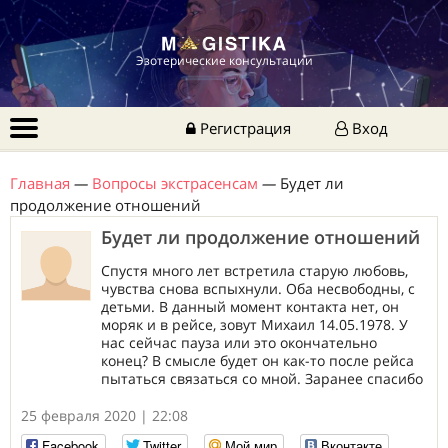
Эзотерические консультации
Регистрация
Вход
Главная
—
Вопросы экстрасенсам
—
Будет ли
продолжение отношений
Будет ли продолжение отношений
Спустя много лет встретила старую любовь,
чувства снова вспыхнули. Оба несвободны, с
детьми. В данный момент контакта нет, он
моряк и в рейсе, зовут Михаил 14.05.1978. У
нас сейчас пауза или это окончательно
конец? В смысле будет он как-то после рейса
пытаться связаться со мной. Заранее спасибо
25 февраля 2020 | 22:08
Facebook
Twitter
Мой мир
Вконтакте