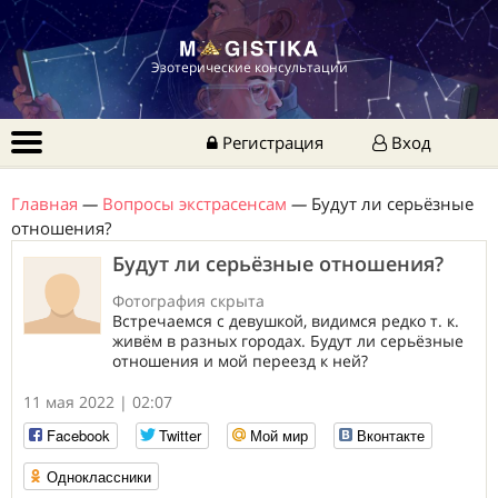
Эзотерические консультации
Регистрация
Вход
Главная
—
Вопросы экстрасенсам
—
Будут ли серьёзные
отношения?
Будут ли серьёзные отношения?
Фотография скрыта
Встречаемся с девушкой, видимся редко т. к.
живём в разных городах. Будут ли серьёзные
отношения и мой переезд к ней?
11 мая 2022 | 02:07
Facebook
Twitter
Мой мир
Вконтакте
Одноклассники