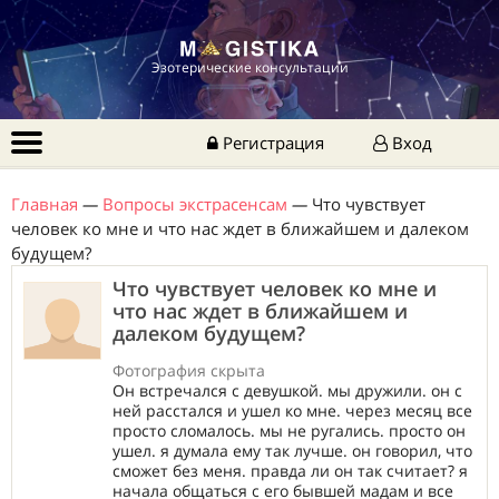
Эзотерические консультации
Регистрация
Вход
Главная
—
Вопросы экстрасенсам
—
Что чувствует
человек ко мне и что нас ждет в ближайшем и далеком
будущем?
Что чувствует человек ко мне и
что нас ждет в ближайшем и
далеком будущем?
Фотография скрыта
Он встречался с девушкой. мы дружили. он с
ней расстался и ушел ко мне. через месяц все
просто сломалось. мы не ругались. просто он
ушел. я думала ему так лучше. он говорил, что
сможет без меня. правда ли он так считает? я
начала общаться с его бывшей мадам и все