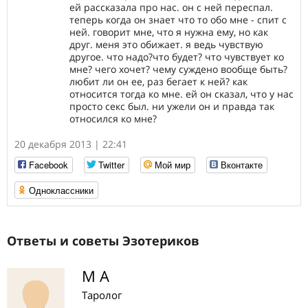
ей рассказала про нас. он с ней переспал.
теперь когда он знает что то обо мне - спит с
ней. говорит мне, что я нужна ему, но как
друг. меня это обижает. я ведь чувствую
другое. что надо?что будет? что чувствует ко
мне? чего хочет? чему суждено вообще быть?
любит ли он ее, раз бегает к ней? как
относится тогда ко мне. ей он сказал, что у нас
просто секс был. ни ужели он и правда так
относился ко мне?
20 декабря 2013 | 22:41
Facebook
Twitter
Мой мир
Вконтакте
Одноклассники
Ответы и советы Эзотериков
М А
Таролог