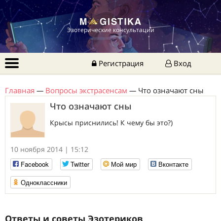
Эзотерические консультации
Регистрация
Вход
Главная
—
Вопросы экстрасенсам
—
Что означают сны
Что означают сны
Крысы приснились! К чему бы это?)
10 ноября 2014 | 15:12
Facebook
Twitter
Мой мир
Вконтакте
Одноклассники
Ответы и советы Эзотериков