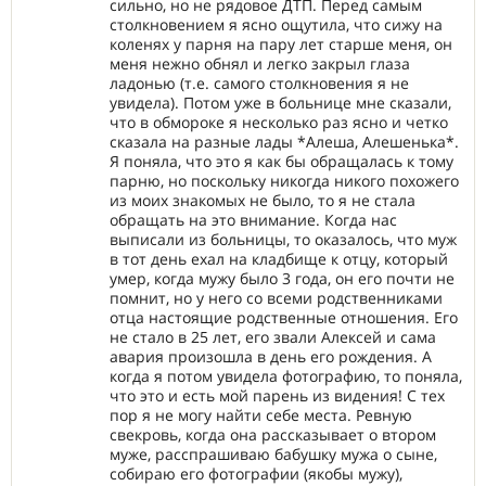
сильно, но не рядовое ДТП. Перед самым
столкновением я ясно ощутила, что сижу на
коленях у парня на пару лет старше меня, он
меня нежно обнял и легко закрыл глаза
ладонью (т.е. самого столкновения я не
увидела). Потом уже в больнице мне сказали,
что в обмороке я несколько раз ясно и четко
сказала на разные лады *Алеша, Алешенька*.
Я поняла, что это я как бы обращалась к тому
парню, но поскольку никогда никого похожего
из моих знакомых не было, то я не стала
обращать на это внимание. Когда нас
выписали из больницы, то оказалось, что муж
в тот день ехал на кладбище к отцу, который
умер, когда мужу было 3 года, он его почти не
помнит, но у него со всеми родственниками
отца настоящие родственные отношения. Его
не стало в 25 лет, его звали Алексей и сама
авария произошла в день его рождения. А
когда я потом увидела фотографию, то поняла,
что это и есть мой парень из видения! С тех
пор я не могу найти себе места. Ревную
свекровь, когда она рассказывает о втором
муже, расспрашиваю бабушку мужа о сыне,
собираю его фотографии (якобы мужу),