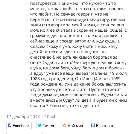
повторяется. Понимаю, что нужно что то
менять, так как люблю его и он тоже говорит,
что любит. Но сейчас говорит, что не
вернется, что он ненавидит квартиру, где мы
жили (это квартира моей мамы, а точнее она
моя, но я ее считала искренне нашей общей с
гр.мужем, делали ремонт, залезли в долги, а
сейчас еще и соседи затопили, жду суда...).
Совсем схожу с ума. Хочу быть с ним, хочу
детей от него и сделать нашу жизнь
счастливой, но есть ли смысл бороться за
него? Судьба ли это? Четвертую неделю схожу
с ума, из дома бегу, уйду, бегу в дом и боюсь -
а вдруг уже все вещи вывез? Я Елена (19 июля
1988 года рождения), Он Илья (4 июля 1989
года рождения). Уже даже не боюсь выложить
эту проблему в сеть и фото. Пусть что хотят
люди думают, мне главное знать, будем ли мы
вместе вновь и будут ли дети и будет ли с ним
счастье? Если нет, то что делать?
17 декабря 2013 | 10:44
Facebook
Twitter
Мой мир
Вконтакте