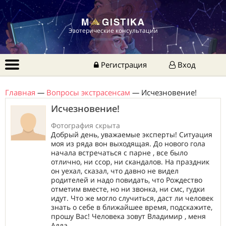
Эзотерические консультации
Регистрация
Вход
Главная
—
Вопросы экстрасенсам
—
Исчезновение!
Исчезновение!
Фотография скрыта
Добрый день, уважаемые эксперты! Ситуация
моя из ряда вон выходящая. До нового гола
начала встречаться с парне , все было
отлично, ни ссор, ни скандалов. На праздник
он уехал, сказал, что давно не видел
родителей и надо повидать, что Рождество
отметим вместе, но ни звонка, ни смс, гудки
идут. Что же могло случиться, даст ли человек
знать о себе в ближайшее время, подскажите,
прошу Вас! Человека зовут Владимир , меня
Алла