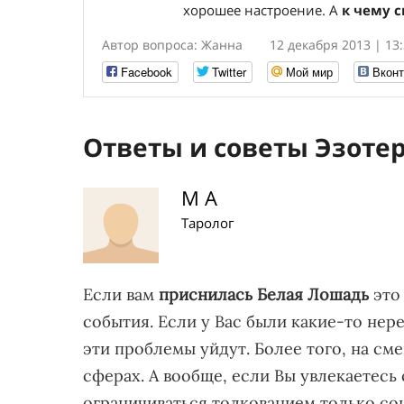
хорошее настроение. А
к чему 
Автор вопроса: Жанна
12 декабря 2013 | 13
Facebook
Twitter
Мой мир
Вконт
Ответы и советы Эзоте
М А
Таролог
Если вам
приснилась Белая Лошадь
это
события. Если у Вас были какие-то нер
эти проблемы уйдут. Более того, на с
сферах. А вообще, если Вы увлекаетесь 
ограничиваться толкованием только сон