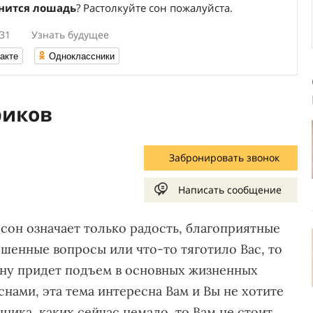
снится лошадь
? Растолкуйте сон пожалуйста.
:31
Узнать будущее
акте
Одноклассники
риков
Забронировать звонок
Написать сообщение
 сон означает только радость, благоприятные
ешенные вопросы или что-то тяготило Вас, то
мену придет подъем в основных жизненных
снами, эта тема интересна Вам и Вы не хотите
ника, каких сейчас немало, то Вам не стоит