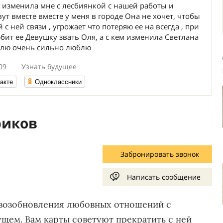
и изменила мне с лесбиянкой с нашей работы и
ут вместе вместе у меня в городе Она не хочет, чтобы
с ней связи , угрожает что потеряю ее на всегда , при
юбит ее Девушку звать Оля, а с кем изменила Светлана
 Олю очень сильно люблю
09
Узнать будущее
акте
Одноклассники
риков
Забронировать звонок
Написать сообщение
а возобновления любовных отношений с
щем. Вам карты советуют прекратить с ней