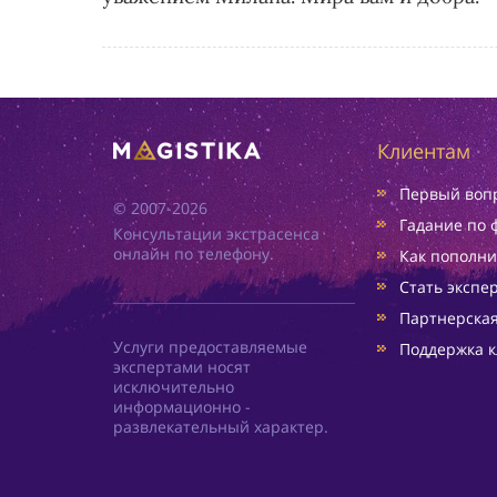
Клиентам
Первый вопр
© 2007-2026
Гадание по 
Консультации экстрасенса
онлайн по телефону.
Как пополни
Стать экспе
Партнерска
Услуги предоставляемые
Поддержка к
экспертами носят
исключительно
информационно -
развлекательный характер.