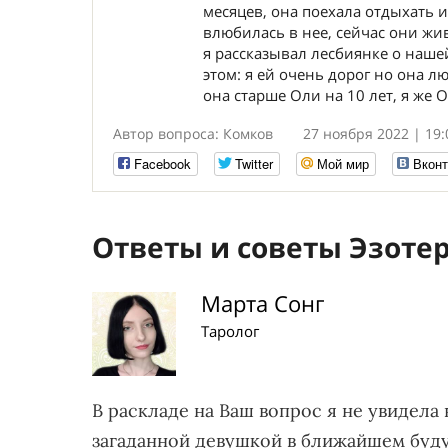
месяцев, она поехала отдыхать 
влюбилась в нее, сейчас они жив
я рассказывал лесбиянке о нашей 
этом: я ей очень дорог но она л
она старше Оли на 10 лет, я же
Автор вопроса: Комков
27 ноября 2022 | 19:
Facebook
Twitter
Мой мир
Вконт
Ответы и советы Эзоте
Марта Сонг
Таролог
В раскладе на Ваш вопрос я не увидел
загаданной девушкой в ближайшем буду