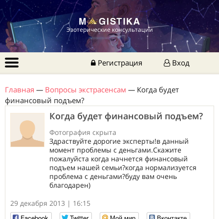
Эзотерические консультации
Регистрация
Вход
Главная
—
Вопросы экстрасенсам
—
Когда будет
финансовый подъем?
Когда будет финансовый подъем?
Фотография скрыта
Здраствуйте дорогие эксперты!в данный
момент проблемы с деньгами.Скажите
пожалуйста когда начнется финансовый
подъем нашей семьи?когда нормализуется
проблема с деньгами?буду вам очень
благодарен)
29 декабря 2013 | 16:15
Facebook
Twitter
Мой мир
Вконтакте