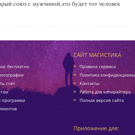
орый союз с мужчиной,это будет тот человек
САЙТ МАГИСТИКА
ос бесплатно
Правила сервиса
фотографии
Политика конфиденциаль
ть счет
Контакты
ртом
Работа для копирайтера
я программа
Полная версия сайта
лиентов
Приложение для: