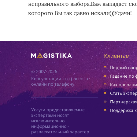
неправильного выбора.Вам выпадает ск
которого Вы так давно искали)))Удачи!
Клиентам
Первый вопр
© 2007-2026
Гадание по 
Консультации экстрасенса
онлайн по телефону.
Как пополни
Стать экспе
Партнерска
Услуги предоставляемые
Поддержка к
экспертами носят
исключительно
информационно -
развлекательный характер.