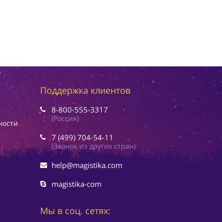
Поддержка клиентов
8-800-555-3317
(Россия)
ности
7 (499) 704-54-11
(Звонок из других стран)
help@magistika.com
magistika-com
Мы в соц. сетях: