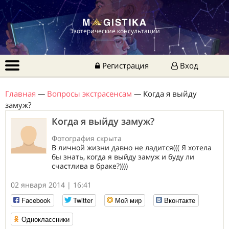
Эзотерические консультации
Регистрация
Вход
Главная
—
Вопросы экстрасенсам
—
Когда я выйду
замуж?
Когда я выйду замуж?
Фотография скрыта
В личной жизни давно не ладится((( Я хотела
бы знать, когда я выйду замуж и буду ли
счастлива в браке?))))
02 января 2014 | 16:41
Facebook
Twitter
Мой мир
Вконтакте
Одноклассники