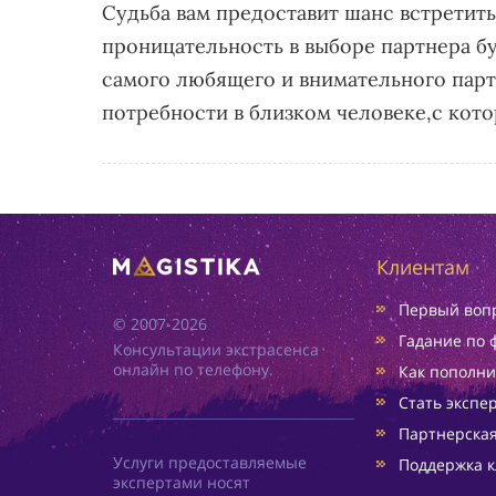
Судьба вам предоставит шанс встретить
проницательность в выборе партнера б
самого любящего и внимательного пар
потребности в близком человеке,с кот
Клиентам
Первый вопр
© 2007-2026
Гадание по 
Консультации экстрасенса
онлайн по телефону.
Как пополни
Стать экспе
Партнерска
Услуги предоставляемые
Поддержка к
экспертами носят