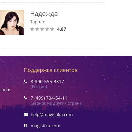
Надежда
Таролог
4.87
Поддержка клиентов
8-800-555-3317
(Россия)
ности
7 (499) 704-54-11
(Звонок из других стран)
help@magistika.com
magistika-com