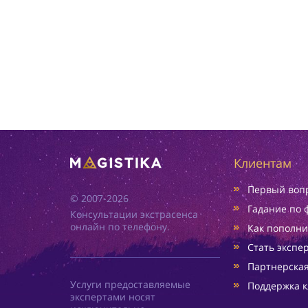
Клиентам
Первый вопр
© 2007-2026
Гадание по 
Консультации экстрасенса
онлайн по телефону.
Как пополни
Стать экспе
Партнерска
Услуги предоставляемые
Поддержка к
экспертами носят