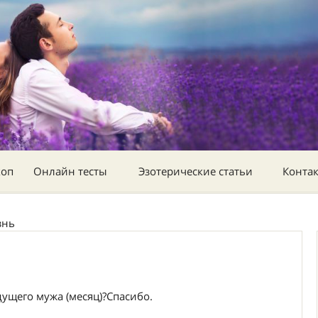
коп
Онлайн тесты
Эзотерические статьи
Конта
знь
дущего мужа (месяц)?Спасибо.