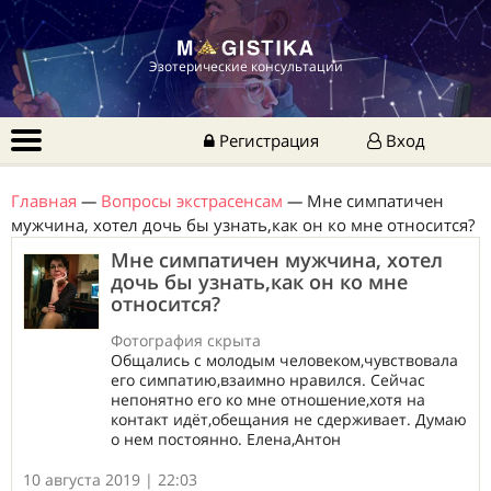
Эзотерические консультации
Регистрация
Вход
Главная
—
Вопросы экстрасенсам
—
Мне симпатичен
мужчина, хотел дочь бы узнать,как он ко мне относится?
Мне симпатичен мужчина, хотел
дочь бы узнать,как он ко мне
относится?
Фотография скрыта
Общались с молодым человеком,чувствовала
его симпатию,взаимно нравился. Сейчас
непонятно его ко мне отношение,хотя на
контакт идёт,обещания не сдерживает. Думаю
о нем постоянно. Елена,Антон
10 августа 2019 | 22:03