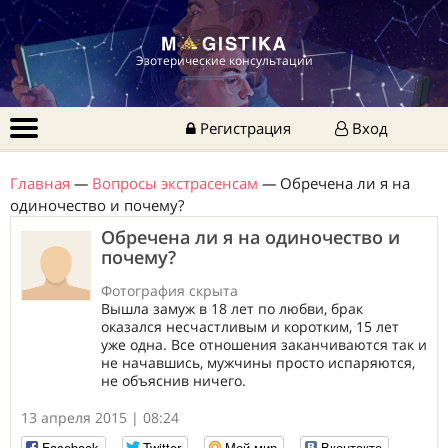
Эзотерические консультации
Регистрация
Вход
Главная
—
Вопросы экстрасенсам
—
Обречена ли я на
одиночество и почему?
Обречена ли я на одиночество и
почему?
Фотография скрыта
Вышла замуж в 18 лет по любви, брак
оказался несчастливым и коротким, 15 лет
уже одна. Все отношения заканчиваются так и
не начавшись, мужчины просто испаряются,
не объяснив ничего.
13 апреля 2015 | 08:24
Facebook
Twitter
Мой мир
Вконтакте