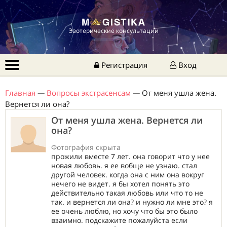
Эзотерические консультации
Регистрация
Вход
Главная
—
Вопросы экстрасенсам
—
От меня ушла жена.
Вернется ли она?
От меня ушла жена. Вернется ли
она?
Фотография скрыта
прожили вместе 7 лет. она говорит что у нее
новая любовь. я ее вобще не узнаю. стал
другой человек. когда она с ним она вокруг
нечего не видет. я бы хотел понять это
действительно такая любовь или что то не
так. и вернется ли она? и нужно ли мне это? я
ее очень люблю, но хочу что бы это было
взаимно. подскажите пожалуйста если