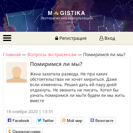
Эзотерические консультации
Регистрация
Вход
Главная
—
Вопросы экстрасенсам
—
Помиримся ли мы?
Помиримся ли мы?
Жена захотела развода. Не при каких
обстоятельствах не хочет мириться. Даже
если изменючь. Решил дать ей пару дней
отдахнуть. Не звонить не писать. Хотел бы
узнать помиримся ли мы?и будем ли мы жить
вместе
18 ноября 2020 | 13:31
Facebook
Twitter
Мой мир
Вконтакте
Одноклассники