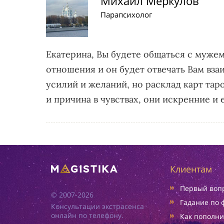
Михаил Меркулов
Парапсихолог
Екатерина, Вы будете общаться с муже
отношения и он будет отвечать Вам вза
усилий и желаний, но расклад карт тар
и причина в чувствах, они искренние и
Клиентам
Первый вопр
© 2007-2026
Гадание по 
Консультации экстрасенса
онлайн по телефону.
Как пополни