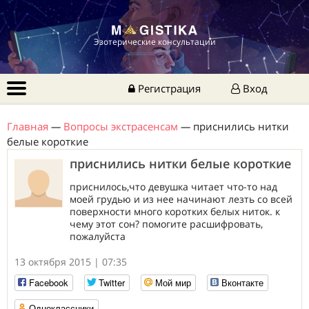
Эзотерические консультации
Регистрация
Вход
Главная
—
Вопросы экстрасенсам
—
приснились нитки
белые короткие
приснились нитки белые короткие
приснилось,что девушка читает что-то над
моей грудью и из нее начинают лезть со всей
поверхности много коротких белых ниток. к
чему этот сон? помогите расшифровать,
пожалуйста
13 октября 2015 | 07:35
Facebook
Twitter
Мой мир
Вконтакте
Одноклассники