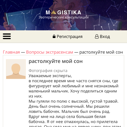
Эзотерические консультации
Регистрация
Вход
Главная
—
Вопросы экстрасенсам
—
растолкуйте мой сон
растолкуйте мой сон
Фотография скрыта
Уважаемые эксперты,
в последнее время мне часто снятся сны, где
фигурирует мой любимый и мне незнакомый
маленький мальчик. Хочу поделиться одним
из них.
Мы гуляли по полю с высокой, густой травой.
День был очень солнечный. Мы решили
ловить бабочек. Мальчик был очень рад.
Вдруг мне на лицо села большая белая
бабочка. Я от нее отмахнулась, но прилетела
другая. Она села мне на левую щеку, при этом