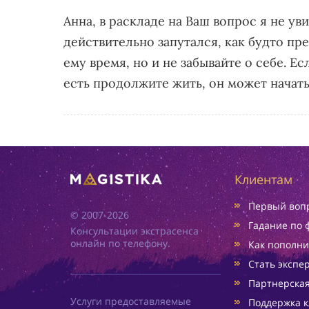
Анна, в раскладе на Ваш вопрос я не у
действительно запутался, как будто пр
ему время, но и не забывайте о себе. Е
есть продолжите жить, он может начать
Клиентам
Первый вопр
© 2007-2026
Гадание по 
Консультации экстрасенса
онлайн по телефону.
Как пополни
Стать экспе
Партнерска
Услуги предоставляемые
Поддержка к