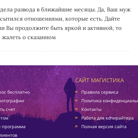
видела развода в ближайшие месяцы. Да, Ваш муж
есытился отношениями, которые есть. Дайте
сли Вы продолжите быть яркой и активной, то
 жалеть о сказанном
САЙТ МАГИСТИКА
ос бесплатно
Правила сервиса
фотографии
Политика конфиденциаль
ть счет
Контакты
ртом
Работа для копирайтера
я программа
Полная версия сайта
лиентов