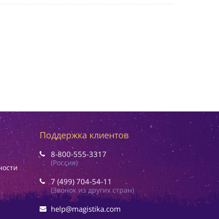
Поддержка клиентов
8-800-555-3317
(Россия)
ности
7 (499) 704-54-11
(Звонок из других стран)
help@magistika.com