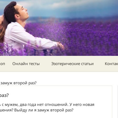
коп
Онлайн тесты
Эзотерические статьи
Конта
 замуж второй раз?
раз?
 с мужем, два года нет отношений. У него новая
ошения? Выйду ли я замуж второй раз?