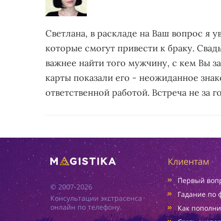
Светлана, в раскладе на Ваш вопрос я у
которые смогут привести к браку. Свад
важнее найти того мужчину, с кем Вы з
карты показали его - неожиданное знак
ответственной работой. Встреча не за г
Клиентам
Первый вопр
© 2007-2026
Гадание по 
Консультации экстрасенса
онлайн по телефону.
Как пополни