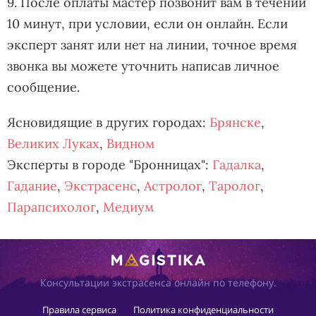
9. После оплаты мастер позвонит вам в течении
10 минут, при условии, если он онлайн. Если
эксперт занят или нет на линии, точное время
звонка вы можете уточнить написав личное
сообщение.
Ясновидящие в других городах:
Брянске
,
Великих Луках
,
Видном
Эксперты в городе "Бронницах":
Гадалка
,
Гадание
,
Экстрасенс
,
Астролог
,
Таролог
,
Парапсихолог
,
Медиум
Консультации экстрасенса онлайн по телефону.
Правила сервиса
Политика конфиденциальности