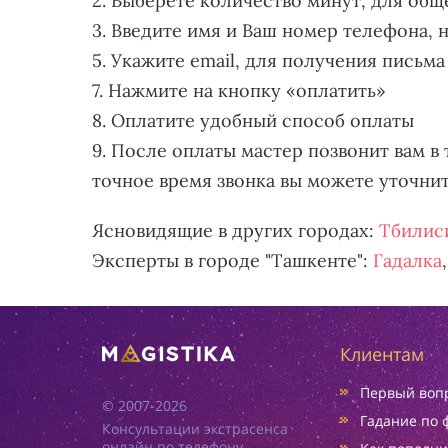
2. Выберете количество минут, для общ
3. Введите имя и Ваш номер телефона,
5. Укажите email, для получения письма
7. Нажмите на кнопку «оплатить»
8. Оплатите удобный способ оплаты
9. После оплаты мастер позвонит вам в 
точное время звонка вы можете уточни
Ясновидящие в других городах:
Тбилис
Эксперты в городе "Ташкенте":
Гадалка
Клиентам
Первый вопр
© 2007-2026
Гадание по 
Консультации экстрасенса
онлайн по телефону.