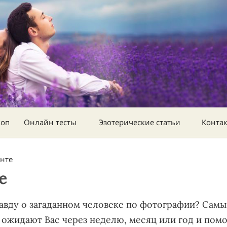
коп
Онлайн тесты
Эзотерические статьи
Конта
енте
е
правду о загаданном человеке по фотографии? Са
 ожидают Вас через неделю, месяц или год и пом