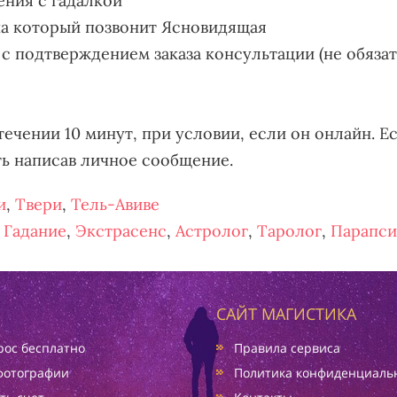
ения с гадалкой
 на который позвонит Ясновидящая
 с подтверждением заказа консультации (не обяза
течении 10 минут, при условии, если он онлайн. Ес
ть написав личное сообщение.
и
,
Твери
,
Тель-Авиве
,
Гадание
,
Экстрасенс
,
Астролог
,
Таролог
,
Парапси
САЙТ МАГИСТИКА
ос бесплатно
Правила сервиса
фотографии
Политика конфиденциаль