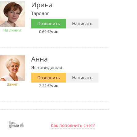
Ирина
Таролог
Позвонить
Написать
На линии
0.69 €/мин
Анна
Ясновидящая
Позвонить
Написать
Занят
2.22 €/мин
Как пополнить счет?