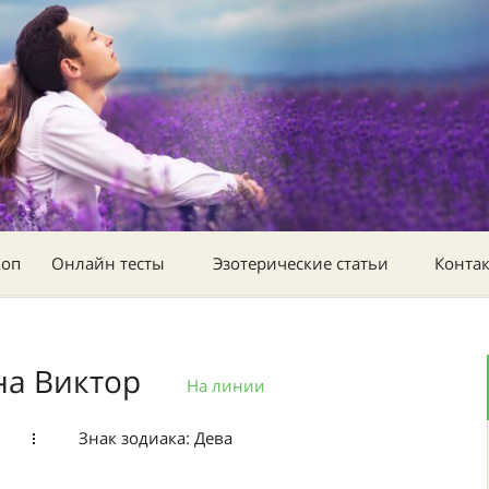
коп
Онлайн тесты
Эзотерические статьи
Конта
а Виктор
На линии
Знак зодиака: Дева