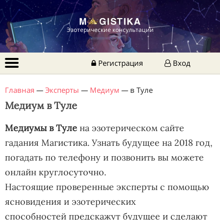
Эзотерические консультации
Регистрация
Вход
Главная
—
Эксперты
—
Медиум
—
в Туле
Медиум в Туле
Медиумы в Туле
на эзотерическом сайте
гадания Магистика. Узнать будущее на 2018 год,
погадать по телефону и позвонить вы можете
онлайн круглосуточно.
Настоящие проверенные эксперты с помощью
ясновидения и эзотерических
способностей предскажут будущее и сделают