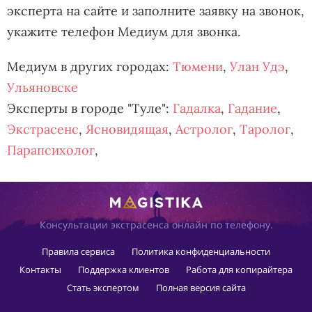
эксперта на сайте и заполните заявку на звонок,
укажите телефон Медиум для звонка.
Медиум в других городах:
Тюмени
,
Улан Удэ
,
Ульяновске
Эксперты в городе "Туле":
Гадалка
,
Гадание
,
Экстрасенс
,
Ясновидящая
,
Астролог
,
Таролог
,
Парапсихолог
,
Консультации экстрасенса онлайн по телефону.
Правила сервиса
Политика конфиденциальности
Контакты
Поддержка клиентов
Работа для копирайтера
Стать экспертом
Полная версия сайта