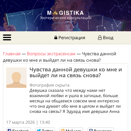
Эзотерические консультации
Регистрация
Вход
Главная
—
Вопросы экстрасенсам
—
Чувства данной
девушки ко мне и выйдет ли на связь снова?
Чувства данной девушки ко мне и
выйдет ли на связь снова?
Фотография скрыта
Девушка сказала что между нами нет
взаимной любви и ушла в затишье, больше
месяца на общаемся совсем мне интересно
что она думает обо мне в целом и выйдет ли
снова на связь? Я Эдуард имя девушки Анна
17 марта 2026 | 13:40
Facebook
Twitter
Мой мир
Вконтакте