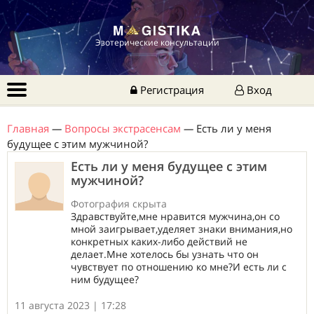
Эзотерические консультации
Регистрация
Вход
Главная
—
Вопросы экстрасенсам
—
Есть ли у меня
будущее с этим мужчиной?
Есть ли у меня будущее с этим
мужчиной?
Фотография скрыта
Здравствуйте,мне нравится мужчина,он со
мной заигрывает,уделяет знаки внимания,но
конкретных каких-либо действий не
делает.Мне хотелось бы узнать что он
чувствует по отношению ко мне?И есть ли с
ним будущее?
11 августа 2023 | 17:28