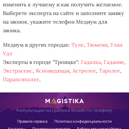
изменить к лучшему и как получить желаемое.
Выберете эксперта на сайте и заполните заявку
на звонок, укажите телефон Медиум для
звонка.
Медиум в других городах:
Туле
,
Тюмени
,
Улан
Удэ
Эксперты в городе "Троицке":
Гадалка
,
Гадание
,
Экстрасенс
,
Ясновидящая
,
Астролог
,
Таролог
,
Парапсихолог
,
Консультации экстрасенса онлайн по телефону.
Правила сервиса
Политика конфиденциальности
Контакты
Поддержка клиентов
Работа для копирайтера