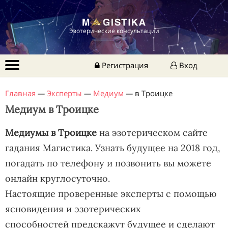
Эзотерические консультации
Регистрация
Вход
Главная
—
Эксперты
—
Медиум
—
в Троицке
Медиум в Троицке
Медиумы в Троицке
на эзотерическом сайте
гадания Магистика. Узнать будущее на 2018 год,
погадать по телефону и позвонить вы можете
онлайн круглосуточно.
Настоящие проверенные эксперты с помощью
ясновидения и эзотерических
способностей предскажут будущее и сделают