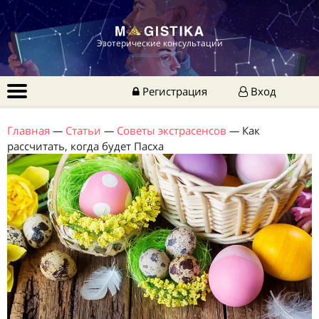
Эзотерические консультации
Регистрация
Вход
Главная
—
Статьи
—
Советы экстрасенсов
—
Как
рассчитать, когда будет Пасха