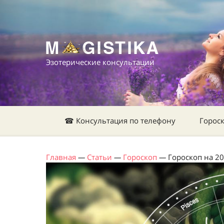
Эзотерические консультации
☎ Консультация по телефону
Горос
Главная
—
Статьи
—
Гороскоп
—
Гороскоп на 20