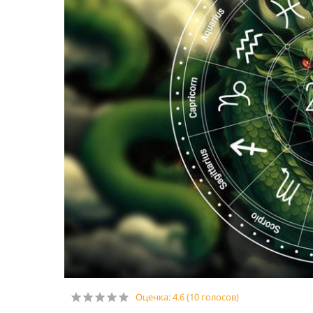
Оценка:
4.6
(
10
голосов)